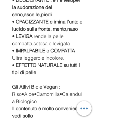
• DEODORANTE :
è Perfetto
per
la sudorazione del
seno,ascelle,piedi
•
OPACIZZANTE elimina l'unto e
lucido sulla fronte, mento,naso
• LEVIGA
rende la pelle
compatta,setosa e levigata
•
IMPALPABILE
e COMPATTA
Ultra leggero e incolore.
•
EFFETTO NATURALE su tutti i
tipi di pelle
Gli Attivi Bio e Vegan
:
Riso•Aloe•Camomilla•Calendul
a Biologico
Il contenuto è molto conveniente
vedi sotto
10 gr = € 8,33
20 gr = € 16,66