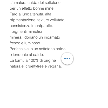
sfumatura calda del sottotono,
per un effetto bonne mine.
Fard a lunga tenuta, alta
pigmentazione, texture vellutata,
consistenza impalpabile.
I pigmenti mimetici
minerali,donano
un incarnato
fresco e luminoso.
Perfetto sia in un sottotono caldo
o tendente al caldo.
La formula 100% di origine
naturale, crueltyfree e vegana.
Peso netto:
12gr
IL METODO
Punto di riferimenti dei make-up artist